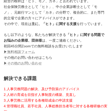
経営の根幹は「ヒト、モノ、カネ」と言われています。
社会保険労務士として「ヒト」、中小企業診断士として「モ
ノ」、元銀行マンとして「カネ」の分野で、複合的に、また専門
的立場で企業の方々にアドバイスができます。
その中で、現在は
主に、「ヒト」に関する支援
を行っています。
もし以下のような、私たちが解決できる
「ヒト」に関する問題で
お悩みの企業様、団体様
は、一度ご連絡ください。
初回45分間Zoomでの無料相談をお受けいたします
▶︎無料相談フォーム
その他のお問い合わせはこちら
▶︎その他のお問い合わせ
解決できる課題
1.人事労務問題の解決、及び予防策のアドバイス
2.人材の育成を目指す人事制度の構築、見直し
3.人事労務に活用する各種助成金の申請支援
4.管理職社員、若手社員、人事総務担当者等に対する各種研修の実