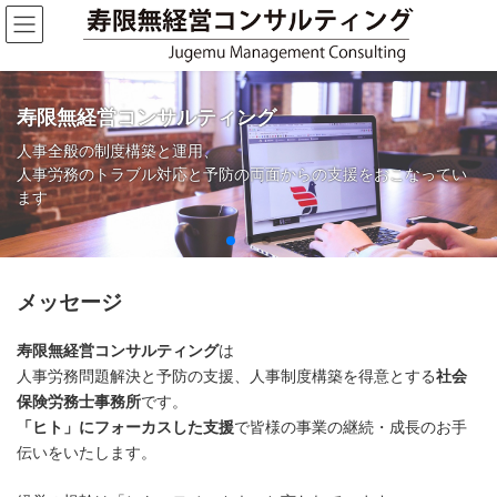
コ
ナ
ン
ビ
テ
ゲ
ン
ー
ツ
シ
へ
ョ
寿限無経営コンサルティング
ス
ン
キ
に
人事全般の制度構築と運用、
ッ
移
人事労務のトラブル対応と予防の両面からの支援をおこなってい
プ
動
ます
メッセージ
寿限無経営コンサルティング
は
人事労務問題解決と予防の支援、人事制度構築を得意とする
社会
保険労務士事務所
です。
「ヒト」にフォーカスした支援
で皆様の事業の継続・成長のお手
伝いをいたします。