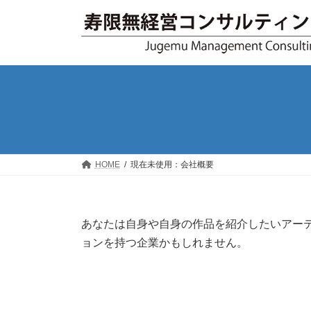
コ
ナ
ン
ビ
テ
ゲ
ン
ー
ツ
シ
へ
ョ
ス
ン
キ
に
ッ
移
プ
動
HOME
現在未使用：会社概要
あなたは自身や自身の作品を紹介したいアー
ョンを持つ企業かもしれません。