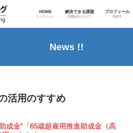
HOME
解決できる課題
プロフィール
トップページ
課題解決にむけて
職歴等
News !!
め
金の活用のすすめ
助成金”「65歳超雇用推進助成金（高