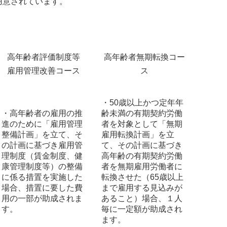
用意されています。
高年齢者評価制度等
高年齢者無期転換コー
雇用管理改善コース
ス
・50歳以上かつ定年年
・高年齢者の雇用の推
齢未満の有期契約労働
進のために「雇用管理
者を対象として「無期
整備計画」を立て、そ
雇用転換計画」を立
の計画に基づき雇用管
て、その計画に基づき
理制度（賃金制度、健
高年齢の有期契約労働
康管理制度等）の整備
者を無期雇用労働者に
に係る措置を実施した
転換させた（65歳以上
場合、措置に要した費
まで雇用する見込みが
用の一部が助成されま
あること）場合、１人
す。
毎に一定額が助成され
ます。