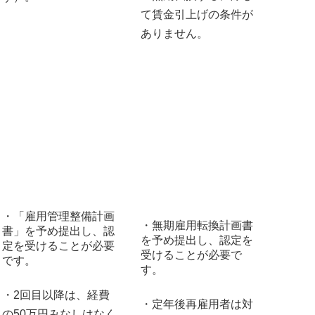
て賃金引上げの条件が
ありません。
・「雇用管理整備計画
・無期雇用転換計画書
書」を予め提出し、認
を予め提出し、認定を
定を受けることが必要
受けることが必要で
です。
す。
・2回目以降は、経費
・定年後再雇用者は対
の50万円みなしはなく