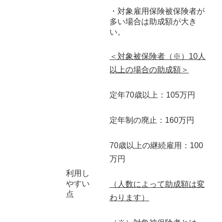
・対象雇用保険被保険者が
多い場合は助成額が大き
い。
＜対象被保険者（※）10人
以上の場合の助成額＞
定年70歳以上：105万円
定年制の廃止：160万円
70歳以上の継続雇用：100
万円
利用し
やすい
（人数によって助成額は変
点
わります）